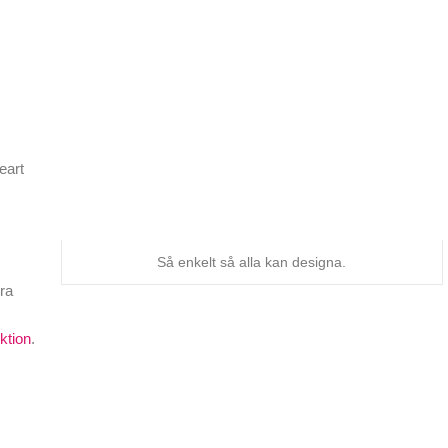
eart
Så enkelt så alla kan designa.
ra
uktion
.