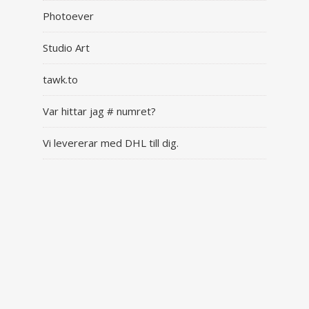
Photoever
Studio Art
tawk.to
Var hittar jag # numret?
Vi levererar med DHL till dig.