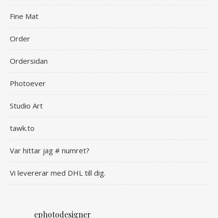
Fine Mat
Order
Ordersidan
Photoever
Studio Art
tawk.to
Var hittar jag # numret?
Vi levererar med DHL till dig.
ephotodesigner